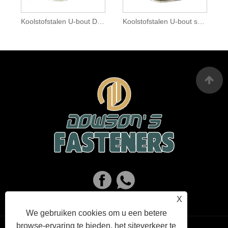
Koolstofstalen U-bout Dacromet
Koolstofstalen U-bout squash plat HDG
X
We gebruiken cookies om u een betere
browse-ervaring te bieden, het siteverkeer te