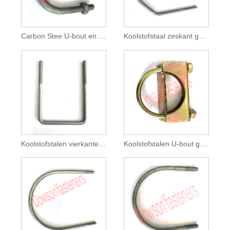
Carbon Stee U-bout en moer gemonteerd HDG
Koolstofstaal zeskant gebogen U-bout HDG
Koolstofstalen vierkante gebogen bout Magni 565
Koolstofstalen U-bout gemonteerd Verzinkt Geel